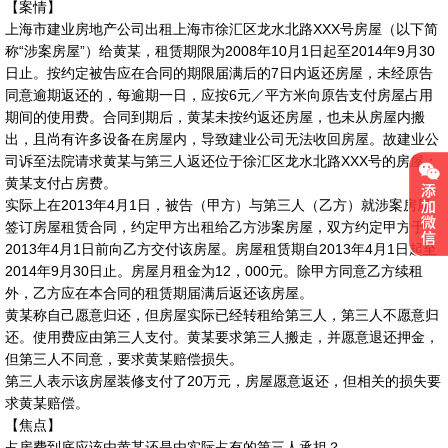
【案情】
上海市建业房地产公司出租上海市徐汇区龙水北路XXX号房屋（以下简
称“涉案房屋”）给黄某，租赁期限为2008年10月1日起至2014年9月30
日止。按约定被告应在合同的期限届满后的7日内返还房屋，未经原告
同意逾期返还的，每逾期一日，应按6元／平方米向原告支付房屋占用
期间的使用费。合同到期后，黄某未按约返还房屋，也未从房屋内搬
出，且尚有许多设备在房屋内，导致建业公司无法收回房屋。故建业公
司诉至法院请求黄某与第三人返还位于徐汇区龙水北路XXX号的房屋；
黄某支付占房费。
实际上在2013年4月1日，被告（甲方）与第三人（乙方）就涉案房屋
签订房屋租赁合同，约定甲方出租给乙方涉案房屋，双方约定甲方于
2013年4月1日前向乙方交付该房屋。房屋租赁期自2013年4月1日起至
2014年9月30日止。房屋月租金为12，000元。除甲方同意乙方续租
外，乙方应在本合同的租赁期届满后返还该房屋。
黄某称自己愿意归还，但房屋实际已经转租给第三人，第三人不愿意归
还。使用费应由第三人支付。黄某要求第三人搬走，并愿意退还押金，
但第三人不同意，要求黄某赔偿损失。
第三人表示该房屋装修支付了20万元，房屋愿意返还，但相关的损失要
求黄某赔偿。
【焦点】
占房费到底应该由黄某还是由实际占有的第三人承担？