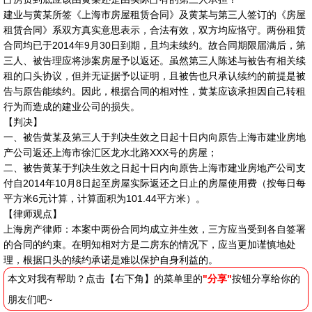
建业与黄某所签《上海市房屋租赁合同》及黄某与第三人签订的《房屋
租赁合同》系双方真实意思表示，合法有效，双方均应恪守。两份租赁
合同均已于2014年9月30日到期，且均未续约。故合同期限届满后，第
三人、被告理应将涉案房屋予以返还。虽然第三人陈述与被告有相关续
租的口头协议，但并无证据予以证明，且被告也只承认续约的前提是被
告与原告能续约。因此，根据合同的相对性，黄某应该承担因自己转租
行为而造成的建业公司的损失。
【判决】
一、被告黄某及第三人于判决生效之日起十日内向原告上海市建业房地
产公司返还上海市徐汇区龙水北路XXX号的房屋；
二、被告黄某于判决生效之日起十日内向原告上海市建业房地产公司支
付自2014年10月8日起至房屋实际返还之日止的房屋使用费（按每日每
平方米6元计算，计算面积为101.44平方米）。
【律师观点】
上海房产律师：本案中两份合同均成立并生效，三方应当受到各自签署
的合同的约束。在明知相对方是二房东的情况下，应当更加谨慎地处
理，根据口头的续约承诺是难以保护自身利益的。
本文对我有帮助？点击【右下角】的菜单里的
"分享"
按钮分享给你的
朋友们吧~