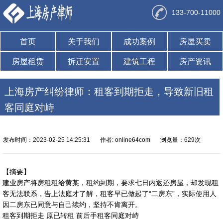
133-700-11000
首页
关于我们
成功案例
房屋买卖
房屋租赁
拆迁安置
建筑工程
房产资讯
上海房产纠纷律师：租客到期拒走，导致新旧租
客同庭对峙
发布时间：2023-02-25 14:25:31
作者: online64com
浏览量：629次
【摘要】
建业房产将房租租给黄某，租约到期，要求七日内返还房屋，却发现租
客无法联系，告上法庭才了解，租客早已做起了“二房东”，实际使用人
因二房东已同意与自己续约，坚持不肯离开。
租客到期拒走 原已转租 前后手租客同庭对峙