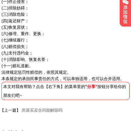
(一)停止侵害；
(二)排除妨碍；
(三)消除危险；
(四)返还财产；
(五)恢复原状；
(六)修理、重作、更换；
(七)继续履行；
(八)赔偿损失；
(九)支付违约金；
(十)消除影响、恢复名誉；
(十一)赔礼道歉。
法律规定惩罚性赔偿的，依照其规定。
本条规定的承担民事责任的方式，可以单独适用，也可以合并适用。
本文对我有帮助？点击【右下角】的菜单里的
"分享"
按钮分享给你的
朋友们吧~
【上一篇】
房屋买卖合同能解除吗